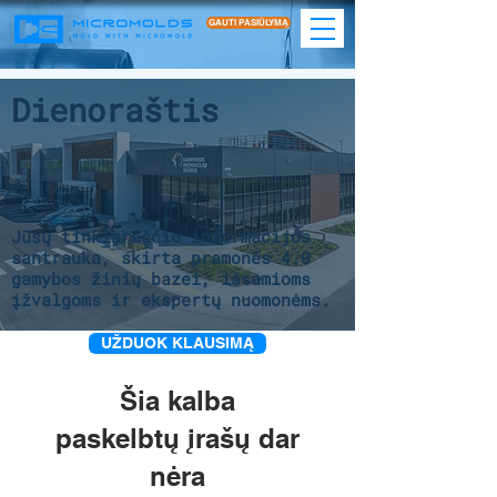
GAUTI PASIŪLYMĄ
Dienoraštis
Jūsų tinklaraščio informacijos
santrauka, skirta pramonės 4.0
gamybos žinių bazei, išsamioms
įžvalgoms ir ekspertų nuomonėms.
UŽDUOK KLAUSIMĄ
Šia kalba
paskelbtų įrašų dar
nėra