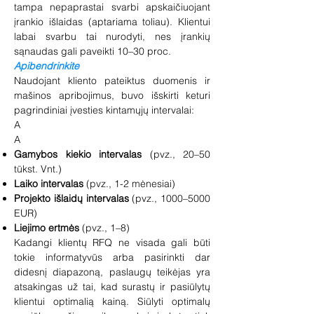
tampa nepaprastai svarbi apskaičiuojant
įrankio išlaidas (aptariama toliau). Klientui
labai svarbu tai nurodyti, nes įrankių
sąnaudas gali paveikti 10–30 proc.
Apibendrinkite
Naudojant kliento pateiktus duomenis ir
mašinos apribojimus, buvo išskirti keturi
pagrindiniai įvesties kintamųjų intervalai:
A
A
Gamybos kiekio intervalas
(pvz., 20–50
tūkst. Vnt.)
Laiko intervalas
(pvz., 1-2 mėnesiai)
Projekto išlaidų intervalas
(pvz., 1000–5000
EUR)
Liejimo ertmės
(pvz., 1–8)
Kadangi klientų RFQ ne visada gali būti
tokie informatyvūs arba pasirinkti dar
didesnį diapazoną, paslaugų teikėjas yra
atsakingas už tai, kad surastų ir pasiūlytų
klientui optimalią kainą. Siūlyti optimalų