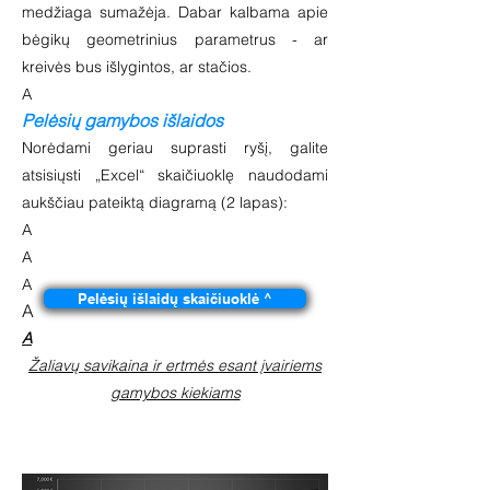
medžiaga sumažėja. Dabar kalbama apie
bėgikų geometrinius parametrus - ar
kreivės bus išlygintos, ar stačios.
A
Pelėsių gamybos išlaidos
Norėdami geriau suprasti ryšį, galite
atsisiųsti „Excel“ skaičiuoklę naudodami
aukščiau pateiktą diagramą (2 lapas):
A
A
A
Pelėsių išlaidų skaičiuoklė ^
A
A
Žaliavų savikaina ir ertmės esant įvairiems
gamybos kiekiams