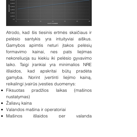
Atrodo, kad šis tiesinis ertmės skaičiaus ir
pelėsio santykis yra intuityviai aiškus.
Gamybos apimtis neturi įtakos pelėsių
formavimo kainai, nes pats liejimas
nekoreliuoja su kiekiu iki pelėsio gyvavimo
laiko. Taigi įrankiai yra minimalios NRE
išlaidos, kad apskritai būtų pradėta
gamyba. Norint įvertinti liejimo kainą,
reikalingi įvairūs įvesties duomenys:
Fiksuotas pradžios laikas (mašinos
nustatymas)
Žaliavų kaina
Valandos mašina ir operatoriai
Mašinos išlaidos per valandą
(nusidėvėjimas arba (ir) lizingas)
CAD dizainas
Fiksuotas laikas kiekvienai įdirbtai ertmei