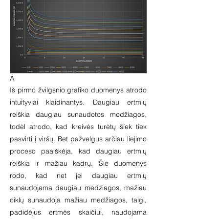
A
Iš pirmo žvilgsnio grafiko duomenys atrodo
intuityviai klaidinantys. Daugiau ertmių
reiškia daugiau sunaudotos medžiagos,
todėl atrodo, kad kreivės turėtų šiek tiek
pasvirti į viršų. Bet pažvelgus arčiau liejimo
proceso paaiškėja, kad daugiau ertmių
reiškia ir mažiau kadrų. Šie duomenys
rodo, kad net jei daugiau ertmių
sunaudojama daugiau medžiagos, mažiau
ciklų sunaudoja mažiau medžiagos, taigi,
padidėjus ertmės skaičiui, naudojama