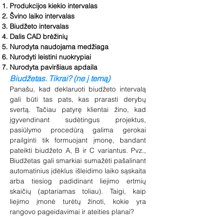
Produkcijos kiekio intervalas
Švino laiko intervalas
Biudžeto intervalas
Dalis CAD brėžinių
Nurodyta naudojama medžiaga
Nurodyti leistini nuokrypiai
Nurodyta paviršiaus apdaila
Biudžetas. Tikrai? (ne į temą)
Panašu, kad deklaruoti biudžeto intervalą
gali būti tas pats, kas prarasti derybų
svertą. Tačiau patyrę klientai žino, kad
įgyvendinant sudėtingus projektus,
pasiūlymo procedūrą galima gerokai
prailginti tik formuojant įmonę, bandant
pateikti biudžeto A, B ir C variantus. Pvz.,
Biudžetas gali smarkiai sumažėti pašalinant
automatinius įdėklus išleidimo laiko sąskaita
arba tiesiog padidinant liejimo ertmių
skaičių (aptariamas toliau). Taigi, kaip
liejimo įmonė turėtų žinoti, kokie yra
rangovo pageidavimai ir ateities planai?