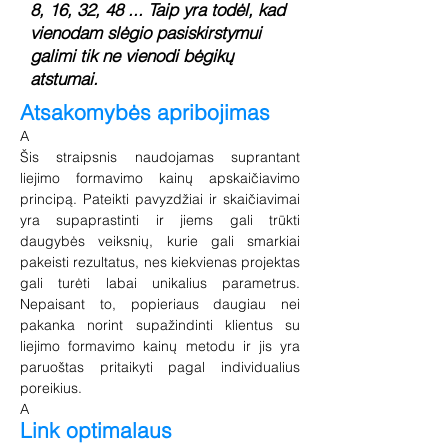
8, 16, 32, 48 ... Taip yra todėl, kad
vienodam slėgio pasiskirstymui
galimi tik ne vienodi bėgikų
atstumai.
Atsakomybės apribojimas
A
Šis straipsnis naudojamas suprantant
liejimo formavimo kainų apskaičiavimo
principą. Pateikti pavyzdžiai ir skaičiavimai
yra supaprastinti ir jiems gali trūkti
daugybės veiksnių, kurie gali smarkiai
pakeisti rezultatus, nes kiekvienas projektas
gali turėti labai unikalius parametrus.
Nepaisant to, popieriaus daugiau nei
pakanka norint supažindinti klientus su
liejimo formavimo kainų metodu ir jis yra
paruoštas pritaikyti pagal individualius
poreikius.
A
Link optimalaus