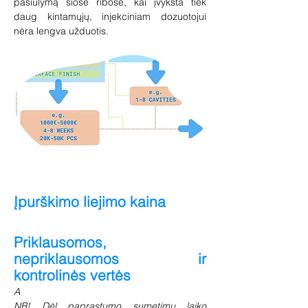
pasiūlymą šiose ribose, kai įvyksta tiek
daug kintamųjų, injekciniam dozuotojui
nėra lengva užduotis.
Įpurškimo liejimo kaina
Priklausomos,
nepriklausomos ir
kontrolinės vertės
A
NB! Dėl paprastumo sumetimų laiko