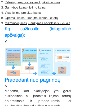
Pelėsių gamybos sąnaudų skaičiavimas
Gamybos kaina (liejimo kaina)
Visa liejimo projekto kaina
Optimali kaina - kas įtraukiama į citatą
Mikromoliejimas
- laužymas nedideliais kiekiais
Ką sužinosite (infografinė
apžvalga):
A
Pradedant nuo pagrindų
A
Manoma, kad skaitytojas yra gerai
susipažinęs su įprastais liejimo formų
apibrėžimais ir procedūromis. Jei
neužveskite žymeklio šiomis temomis: