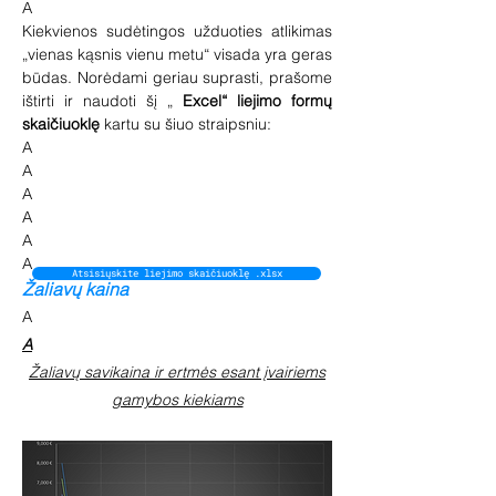
A
Kiekvienos sudėtingos užduoties atlikimas
„vienas kąsnis vienu metu“ visada yra geras
būdas. Norėdami geriau suprasti, prašome
ištirti ir naudoti šį „
Excel“ liejimo formų
skaičiuoklę
kartu su šiuo straipsniu:
A
A
A
A
A
A
Atsisiųskite liejimo skaičiuoklę .xlsx
Žaliavų kaina
A
A
Žaliavų savikaina ir ertmės esant įvairiems
gamybos kiekiams