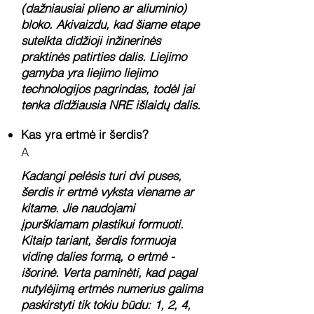
(dažniausiai plieno ar aliuminio)
bloko. Akivaizdu, kad šiame etape
sutelkta didžioji inžinerinės
praktinės patirties dalis. Liejimo
gamyba yra liejimo liejimo
technologijos pagrindas, todėl jai
tenka didžiausia NRE išlaidų dalis.
Kas yra ertmė ir šerdis?
A
Kadangi pelėsis turi dvi puses,
šerdis ir ertmė vyksta viename ar
kitame. Jie naudojami
įpurškiamam plastikui formuoti.
Kitaip tariant, šerdis formuoja
vidinę dalies formą, o ertmė -
išorinė. Verta paminėti, kad pagal
nutylėjimą ertmės numerius galima
paskirstyti tik tokiu būdu: 1, 2, 4,