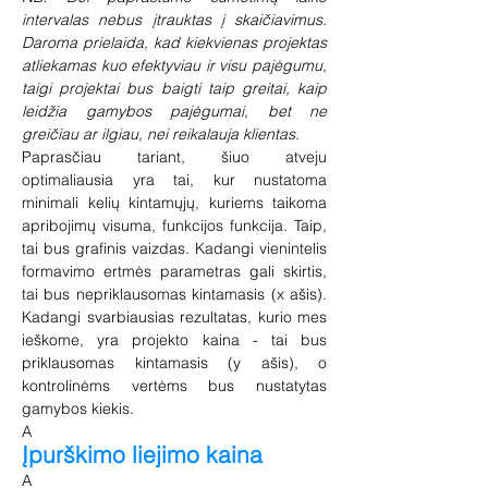
intervalas nebus įtrauktas į skaičiavimus.
Daroma prielaida, kad kiekvienas projektas
atliekamas kuo efektyviau ir visu pajėgumu,
taigi projektai bus baigti taip greitai, kaip
leidžia gamybos pajėgumai, bet ne
greičiau ar ilgiau, nei reikalauja klientas.
Paprasčiau tariant, šiuo atveju
optimaliausia yra tai, kur nustatoma
minimali kelių kintamųjų, kuriems taikoma
apribojimų visuma, funkcijos funkcija. Taip,
tai bus grafinis vaizdas. Kadangi vienintelis
formavimo ertmės parametras gali skirtis,
tai bus nepriklausomas kintamasis (x ašis).
Kadangi svarbiausias rezultatas, kurio mes
ieškome, yra projekto kaina - tai bus
priklausomas kintamasis (y ašis), o
kontrolinėms vertėms bus nustatytas
gamybos kiekis.
A
Įpurškimo liejimo kaina
A