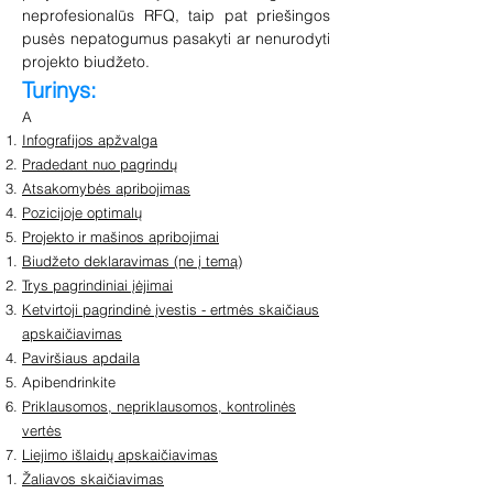
neprofesionalūs RFQ, taip pat priešingos
pusės nepatogumus pasakyti ar nenurodyti
projekto biudžeto.
Turinys:
A
Infografijos apžvalga
Pradedant nuo pagrindų
Atsakomybės apribojimas
Pozicijoje optimalų
Projekto ir mašinos apribojimai
Biudžeto deklaravimas (ne į temą)
Trys pagrindiniai įėjimai
Ketvirtoji pagrindinė įvestis - ertmės skaičiaus
apskaičiavimas
Paviršiaus apdaila
Apibendrinkite
Priklausomos, nepriklausomos, kontrolinės
vertės
Liejimo išlaidų apskaičiavimas
Žaliavos skaičiavimas