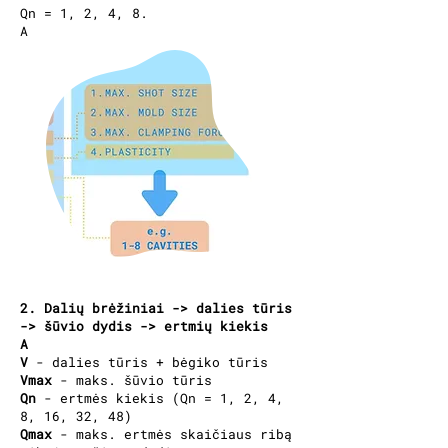
Qn = 1, 2, 4, 8.
A
2. Dalių brėžiniai -> dalies tūris
-> šūvio dydis -> ertmių kiekis
A
V
- dalies tūris + bėgiko tūris
Vmax
- maks. šūvio tūris
Qn
- ertmės kiekis (Qn = 1, 2, 4,
8, 16, 32, 48)
Qmax
- maks. ertmės skaičiaus ribą