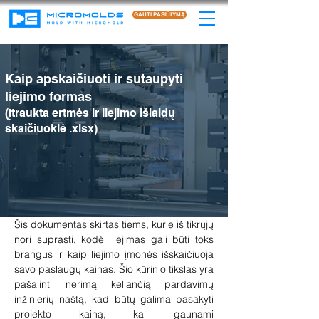
GAUTI PASIŪLYMĄ
Kaip apskaičiuoti ir sutaupyti
liejimo formas
(Įtraukta ertmės ir liejimo išlaidų
skaičiuoklė .xlsx)
Šis dokumentas skirtas tiems, kurie iš tikrųjų
nori suprasti, kodėl liejimas gali būti toks
brangus ir kaip liejimo įmonės išskaičiuoja
savo paslaugų kainas. Šio kūrinio tikslas yra
pašalinti nerimą keliančią pardavimų
inžinierių naštą, kad būtų galima pasakyti
projekto kainą, kai gaunami