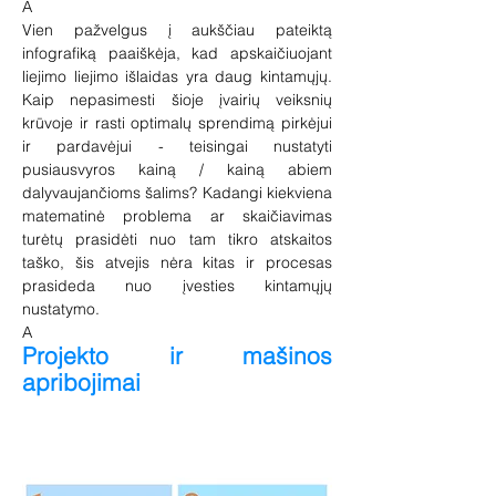
A
Vien pažvelgus į aukščiau pateiktą
infografiką paaiškėja, kad apskaičiuojant
liejimo liejimo išlaidas yra daug kintamųjų.
Kaip nepasimesti šioje įvairių veiksnių
krūvoje ir rasti optimalų sprendimą pirkėjui
ir pardavėjui - teisingai nustatyti
pusiausvyros kainą / kainą abiem
dalyvaujančioms šalims? Kadangi kiekviena
matematinė problema ar skaičiavimas
turėtų prasidėti nuo tam tikro atskaitos
taško, šis atvejis nėra kitas ir procesas
prasideda nuo įvesties kintamųjų
nustatymo.
A
Projekto ir mašinos
apribojimai