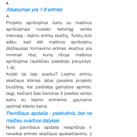
A
Atsakymas yra 1-8 ertmės
A
Projekto apribojimai kartu su mašinos
apribojimais nustato ketvirtąjį vertės
intervalą - liejimo ertmių skaičių. Turėtų būti
aišku, kad dėl mašinos apribojimų
didžiausias formavimo ertmės skaičius yra
minimali riba, kurią riboja mašinos
apribojimai (aukščiau pateiktas pavyzdys:
1–8).
Kodėl tai taip svarbu? Liejimo ertmių
skaičiaus kitimas labai paveikia projekto
biudžetą, kai padidėja gamybos apimtis,
taigi, keičiant šias bendras 4 įvesties vertes
kartu su liejimo ertmėmis, gaunama
optimali kliento kaina.
Paviršiaus apdaila - paskutinis, bet ne
mažiau svarbus dalykas
Nors paviršiaus apdaila neapriboja ir
neveikia ertmės skaičiaus apskaičiavimo, ji