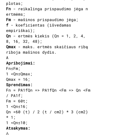
plotas;
Fn
- reikalinga prispaudimo jėga n
ertmėms;
Fm
- mašinos prispaudimo jėga;
f
- koeficientas (išvedamas
empiriškai);
Qn
- ertmės kiekis (Qn = 1, 2, 4,
8, 16, 32, 48);
Qmax
- maks. ertmės skaičiaus ribą
riboja mašinos dydis.
A
Apribojimai:
Fn≤Fm;
1 <Qn≤Qmax;
Qmax = 16;
Sprendimas:
Fn = PA1fQn => PA1fQn <Fm => Qn <Fm
/ PA1f;
Fm = 60t;
1 <Qn≤16;
Qn <60 (t) / 2 (t / cm2) * 3 (cm2)
* 1;
1 <Qn≤10;
Atsakymas:
A