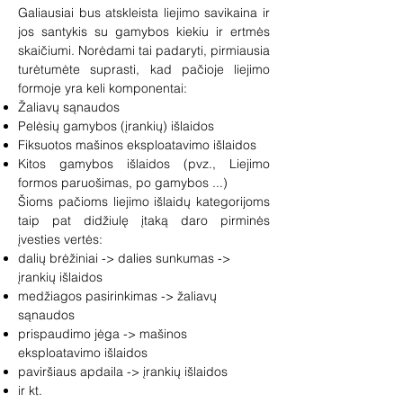
Galiausiai bus atskleista liejimo savikaina ir
jos santykis su gamybos kiekiu ir ertmės
skaičiumi. Norėdami tai padaryti, pirmiausia
turėtumėte suprasti, kad pačioje liejimo
formoje yra keli komponentai:
Žaliavų sąnaudos
Pelėsių gamybos (įrankių) išlaidos
Fiksuotos mašinos eksploatavimo išlaidos
Kitos gamybos išlaidos (pvz., Liejimo
formos paruošimas, po gamybos ...)
Šioms pačioms liejimo išlaidų kategorijoms
taip pat didžiulę įtaką daro pirminės
įvesties vertės:
dalių brėžiniai -> dalies sunkumas ->
įrankių išlaidos
medžiagos pasirinkimas -> žaliavų
sąnaudos
prispaudimo jėga -> mašinos
eksploatavimo išlaidos
paviršiaus apdaila -> įrankių išlaidos
ir kt.