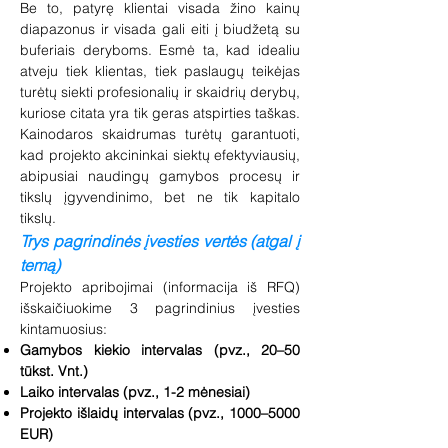
Be to, patyrę klientai visada žino kainų
diapazonus ir visada gali eiti į biudžetą su
buferiais deryboms. Esmė ta, kad idealiu
atveju tiek klientas, tiek paslaugų teikėjas
turėtų siekti profesionalių ir skaidrių derybų,
kuriose citata yra tik geras atspirties taškas.
Kainodaros skaidrumas turėtų garantuoti,
kad projekto akcininkai siektų efektyviausių,
abipusiai naudingų gamybos procesų ir
tikslų įgyvendinimo, bet ne tik kapitalo
tikslų.
Trys pagrindinės įvesties vertės (atgal į
temą)
Projekto apribojimai (informacija iš RFQ)
išskaičiuokime 3 pagrindinius įvesties
kintamuosius:
Gamybos kiekio intervalas (pvz., 20–50
tūkst. Vnt.)
Laiko intervalas (pvz., 1-2 mėnesiai)
Projekto išlaidų intervalas (pvz., 1000–5000
EUR)