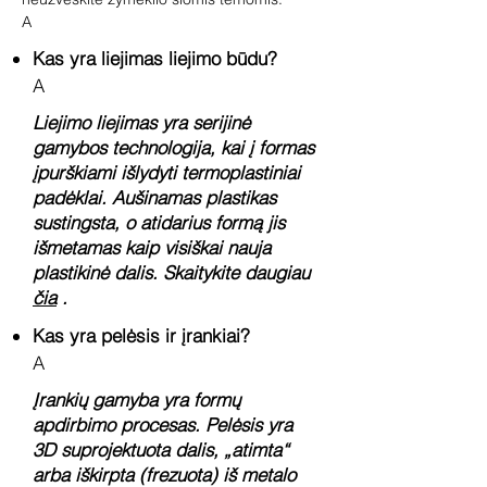
A
Kas yra liejimas liejimo būdu?
A
Liejimo liejimas yra serijinė
gamybos technologija, kai į formas
įpurškiami išlydyti termoplastiniai
padėklai. Aušinamas plastikas
sustingsta, o atidarius formą jis
išmetamas kaip visiškai nauja
plastikinė dalis. Skaitykite daugiau
čia
.
Kas yra pelėsis ir įrankiai?
A
Įrankių gamyba yra formų
apdirbimo procesas. Pelėsis yra
3D suprojektuota dalis, „atimta“
arba iškirpta (frezuota) iš metalo