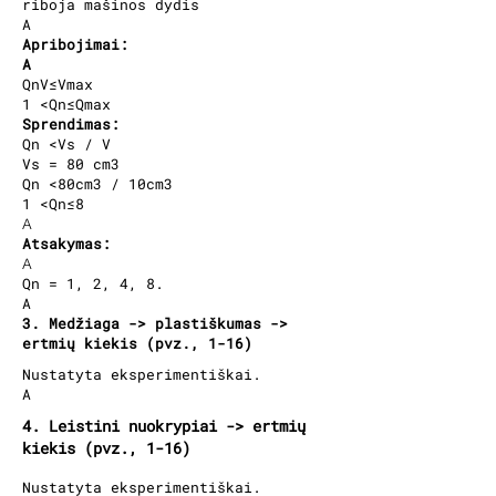
riboja mašinos dydis
A
Apribojimai:
A
QnV≤Vmax
1 <Qn≤Qmax
Sprendimas:
Qn <Vs / V
Vs = 80 cm3
Qn <80cm3 / 10cm3
1 <Qn≤8
A
Atsakymas:
A
Qn = 1, 2, 4, 8.
A
3. Medžiaga -> plastiškumas ->
ertmių kiekis (pvz., 1-16)
Nustatyta eksperimentiškai.
A
4. Leistini nuokrypiai -> ertmių
kiekis (pvz., 1-16)
Nustatyta eksperimentiškai.